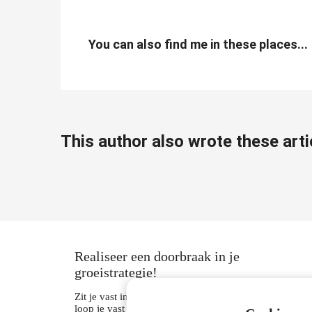
You can also find me in these places...
This author also wrote these arti
Realiseer een doorbraak in je
groeistrategie!
Zit je vast in de dagelijkse operatie van je bedrijf en
loop je vast in groei? Door operationele