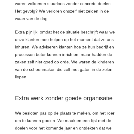
oekers te
waren volkomen stuurloos zonder concrete doelen.
 op de
Het gevolg? We verloren onszelf niet zelden in de
e. Hierdoor
waan van de dag.
 website-
ren
Extra pijnlijk, omdat het de situatie beschrijft waar we
nte
onze klanten mee helpen op het moment dat ze ons
enties
inhuren. We adviseren klanten hoe ze hun bedrijf en
gebaseerd
processen beter kunnen inrichten, maar hadden de
 gedrag van
zaken zelf niet goed op orde. We waren de kinderen
ezoeker.
van de schoenmaker, die zelf met gaten in de zolen
liepen.
uren
Extra werk zonder goede organisatie
We besloten pas op de plaats te maken, om het roer
om te kunnen gooien. We maakten een lijst met de
doelen voor het komende jaar en ontdekten dat we