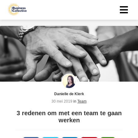
ngen
n
eid
oneel
onele
Danielle de Klerk
s zijn
30 mei 2019
in
Team
kelijk om
bsite te
3 redenen om met een team te gaan
ken. Ze
werken
 gebruikt
asisfuncties