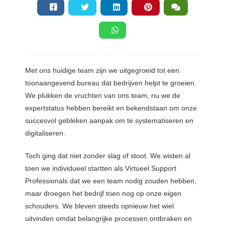
der deze
s kan de
e niet
oneren.
ieken
Met ons huidige team zijn we uitgegroeid tot een
ische
toonaangevend bureau dat bedrijven helpt te groeien.
s worden
We plukken de vruchten van ons team, nu we de
kt om
expertstatus hebben bereikt en bekendstaan om onze
em
succesvol gebleken aanpak om te systematiseren en
tie te
digitaliseren.
elen over
drag van
Toch ging dat niet zonder slag of stoot. We wisten al
zoeker op
toen we individueel startten als Virtueel Support
site.
Professionals dat we een team nodig zouden hebben,
ing
maar droegen het bedrijf toen nog op onze eigen
schouders. We bleven steeds opnieuw het wiel
ingcookies
 gebruikt
uitvinden omdat belangrijke processen ontbraken en