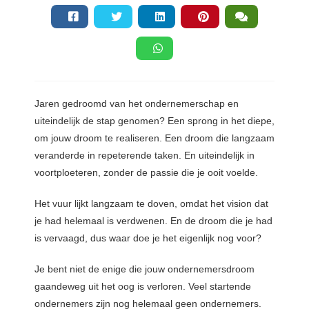
der deze
s kan de
e niet
oneren.
ieken
ische
Jaren gedroomd van het ondernemerschap en
s worden
uiteindelijk de stap genomen? Een sprong in het diepe,
kt om
om jouw droom te realiseren. Een droom die langzaam
em
veranderde in repeterende taken. En uiteindelijk in
tie te
voortploeteren, zonder de passie die je ooit voelde.
elen over
drag van
Het vuur lijkt langzaam te doven, omdat het vision dat
zoeker op
je had helemaal is verdwenen. En de droom die je had
site.
is vervaagd, dus waar doe je het eigenlijk nog voor?
ing
Je bent niet de enige die jouw ondernemersdroom
ingcookies
gaandeweg uit het oog is verloren. Veel startende
 gebruikt
ondernemers zijn nog helemaal geen ondernemers.