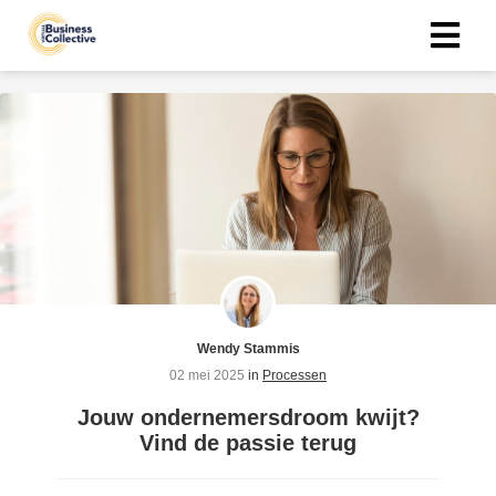
ngen
n
eid
oneel
onele
s zijn
Wendy Stammis
kelijk om
02 mei 2025
in
Processen
bsite te
Jouw ondernemersdroom kwijt?
ken. Ze
Vind de passie terug
 gebruikt
asisfuncties