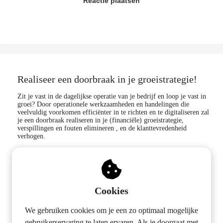
Reactie plaatsen
Realiseer een doorbraak in je groeistrategie!
Zit je vast in de dagelijkse operatie van je bedrijf en loop je vast in
groei? Door operationele werkzaamheden en handelingen die
veelvuldig voorkomen efficiënter in te richten en te digitaliseren zal
je een doorbraak realiseren in je (financiële) groeistrategie,
verspillingen en fouten elimineren , en de klanttevredenheid
verhogen.
Blijf in contact!
Cookies
We gebruiken cookies om je een zo optimaal mogelijke
gebruikerservaring te laten ervaren. Als je doorgaat met
Virtual Business Collective