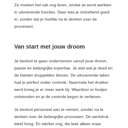
oekers te
Ze moeten het vak nog leren, omdat ze eerst werkten
 op de
in uitvoerende functies. Daar was je ontzettend goed
e. Hierdoor
in, zonder dat je hoefde na te denken over de
 website-
processen.
ren
nte
enties
Van start met jouw droom
gebaseerd
 gedrag van
Je besloot te gaan ondernemen vanuit jouw droom,
ezoeker.
passie en belangrijke expertise. Je wist wat je deed en
de klanten druppelden binnen. De uitvoerende taken
had je perfect onder controle. Naarmate het drukker
uren
werd kreeg je er meer werk bij. Waardoor er foutjes
ontstonden en je de controle begon te verliezen.
Je besloot personeel aan te nemen, zonder na te
denken over de belangrijke processen. De werkdruk
bleef hoog. En sterker nog, die leek alleen maar