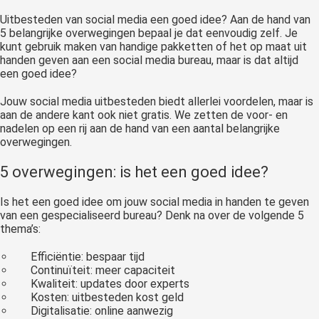
oekers te
Uitbesteden van social media een goed idee? Aan de hand van
 op de
5 belangrijke overwegingen bepaal je dat eenvoudig zelf. Je
e. Hierdoor
kunt gebruik maken van handige pakketten of het op maat uit
 website-
handen geven aan een social media bureau, maar is dat altijd
een goed idee?
ren
nte
Jouw social media uitbesteden
biedt allerlei voordelen, maar is
enties
aan de andere kant ook niet gratis. We zetten de voor- en
gebaseerd
nadelen op een rij aan de hand van een aantal belangrijke
overwegingen.
 gedrag van
ezoeker.
5 overwegingen: is het een goed idee?
Is het een goed idee om jouw social media in handen te geven
uren
van een gespecialiseerd bureau? Denk na over de volgende 5
thema
’
s:
Effici
ë
ntie: bespaar tijd
Continu
ï
teit: meer capaciteit
Kwaliteit: updates door experts
Kosten: uitbesteden kost geld
Digitalisatie: online aanwezig