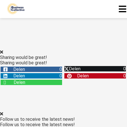
ngen
n
eid
Sharing would be great!
Sharing would be great!
Delen
0
Delen
0
oneel
Delen
0
Delen
0
onele
Delen
s zijn
kelijk om
bsite te
ken. Ze
 gebruikt
Follow us to receive the latest news!
asisfuncties
Follow us to receive the latest news!