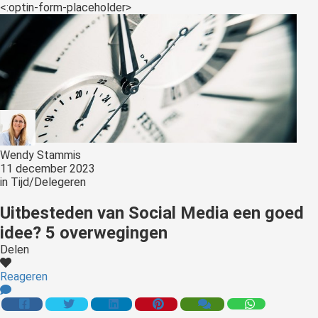
der deze
<:optin-form-placeholder>
s kan de
e niet
oneren.
ieken
ische
s worden
kt om
Wendy Stammis
em
11 december 2023
tie te
in
Tijd/Delegeren
elen over
drag van
Uitbesteden van Social Media een goed
zoeker op
idee? 5 overwegingen
site.
Delen
ing
Reageren
ingcookies
 gebruikt