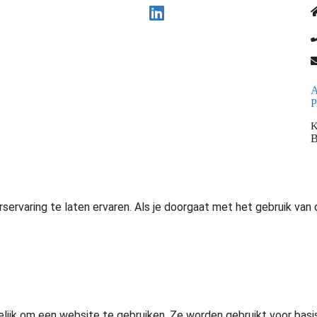
A
P
K
B
ervaring te laten ervaren. Als je doorgaat met het gebruik van 
elijk om een website te gebruiken. Ze worden gebruikt voor bas