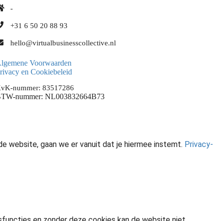
-
+31 6 50 20 88 93
hello@virtualbusinesscollective.nl
lgemene Voorwaarden
rivacy en Cookiebeleid
vK-nummer: 83517286
TW-nummer: NL003832664B73
de website, gaan we er vanuit dat je hiermee instemt.
Privacy-
isfuncties en zonder deze cookies kan de website niet